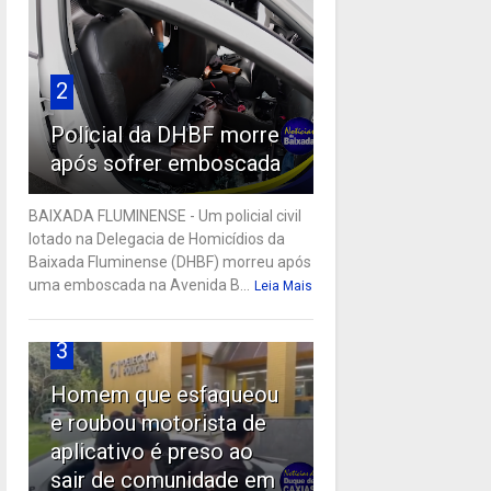
2
Policial da DHBF morre
após sofrer emboscada
BAIXADA FLUMINENSE - Um policial civil
lotado na Delegacia de Homicídios da
Baixada Fluminense (DHBF) morreu após
uma emboscada na Avenida B...
Leia Mais
3
Homem que esfaqueou
e roubou motorista de
aplicativo é preso ao
sair de comunidade em