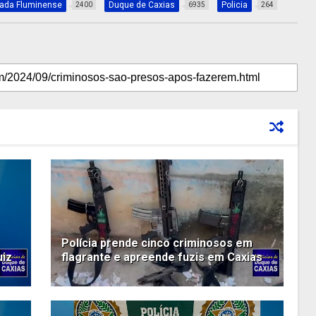
xada Fluminense
Duque de Caxias
Policia
2400
6935
264
Polícia prende cinco criminosos em
uiz
flagrante e apreende fuzis em Caxias