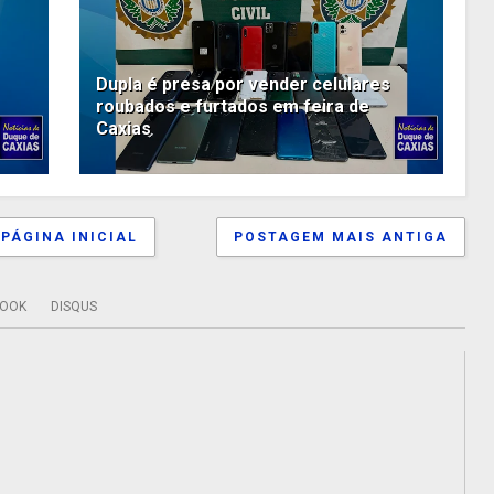
Dupla é presa por vender celulares
roubados e furtados em feira de
Caxias
PÁGINA INICIAL
POSTAGEM MAIS ANTIGA
BOOK
DISQUS