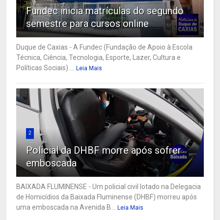
Fundec inicia matrículas do segundo
semestre para cursos online
Duque de Caxias - A Fundec (Fundação de Apoio à Escola
Técnica, Ciência, Tecnologia, Esporte, Lazer, Cultura e
Políticas Sociais) ...
Leia Mais
2
Policial da DHBF morre após sofrer
emboscada
BAIXADA FLUMINENSE - Um policial civil lotado na Delegacia
de Homicídios da Baixada Fluminense (DHBF) morreu após
uma emboscada na Avenida B...
Leia Mais