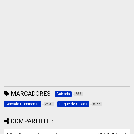
MARCADORES:
Baixada
556
Baixada Fluminense
Duque de Caxias
2400
6936
COMPARTILHE: