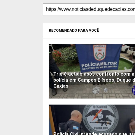
RECOMENDADO PARA VOCÊ
Trio é detido após confronto com a
polícia em Campos Elíseos, Duque 
Caxias
Polícia Civil prende acusado que us