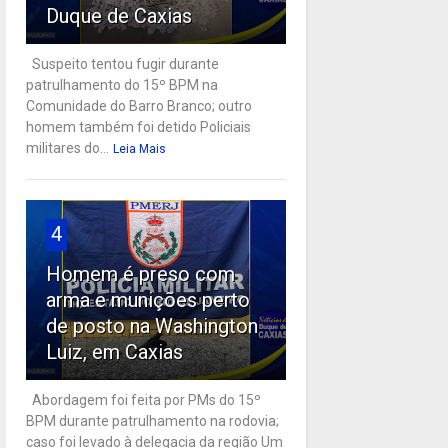
Duque de Caxias
Suspeito tentou fugir durante
patrulhamento do 15º BPM na
Comunidade do Barro Branco; outro
homem também foi detido Policiais
militares do...
Leia Mais
4
Homem é preso com
arma e munições perto
de posto na Washington
Luiz, em Caxias
Abordagem foi feita por PMs do 15º
BPM durante patrulhamento na rodovia;
caso foi levado à delegacia da região Um