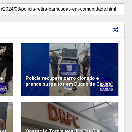
de
Polícia recupera carro clonado e
prende suspeitos em Duque de Caxias
ava
Operação Torniquete: Polícia Civil