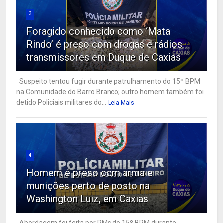
3
Foragido conhecido como ‘Mata
Rindo’ é preso com drogas e rádios
transmissores em Duque de Caxias
Suspeito tentou fugir durante patrulhamento do 15º BPM
na Comunidade do Barro Branco; outro homem também foi
detido Policiais militares do...
Leia Mais
4
Homem é preso com arma e
munições perto de posto na
Washington Luiz, em Caxias
Abordagem foi feita por PMs do 15º BPM durante