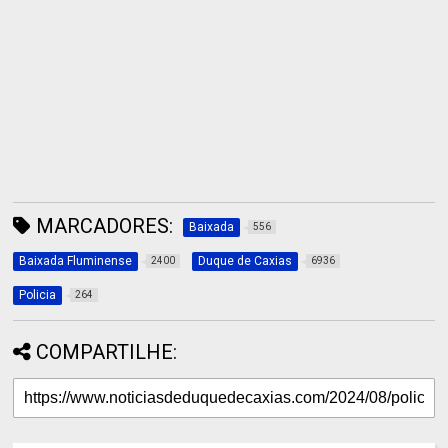
MARCADORES:
Baixada
556
Baixada Fluminense
Duque de Caxias
2400
6936
Policia
264
COMPARTILHE: