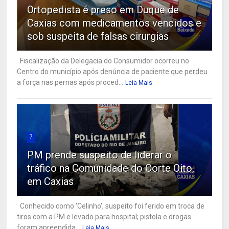
Ortopedista é preso em Duque de
Caxias com medicamentos vencidos e
sob suspeita de falsas cirurgias
Fiscalização da Delegacia do Consumidor ocorreu no
Centro do município após denúncia de paciente que perdeu
a força nas pernas após proced...
Leia Mais
7
PM prende suspeito de liderar o
tráfico na Comunidade do Corte Oito,
em Caxias
Conhecido como 'Celinho', suspeito foi ferido em troca de
tiros com a PM e levado para hospital; pistola e drogas
foram apreendida...
Leia Mais