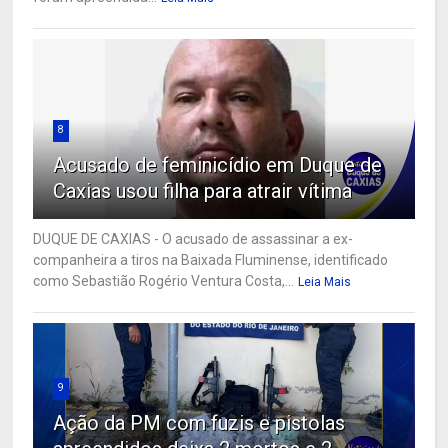
8
Acusado de feminicídio em Duque de
Caxias usou filha para atrair vítima
DUQUE DE CAXIAS - O acusado de assassinar a ex-
companheira a tiros na Baixada Fluminense, identificado
como Sebastião Rogério Ventura Costa,...
Leia Mais
9
Ação da PM com fuzis e pistolas