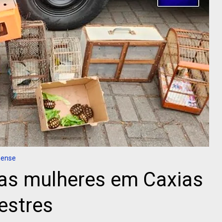
nense
uas mulheres em Caxias
estres