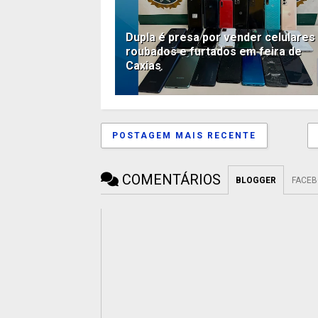
Dupla é presa por vender celulares
roubados e furtados em feira de
Caxias
POSTAGEM MAIS RECENTE
COMENTÁRIOS
BLOGGER
FACE