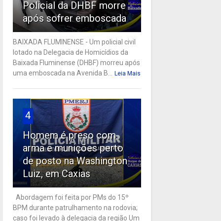
Policial da DHBF morre
após sofrer emboscada
BAIXADA FLUMINENSE - Um policial civil
lotado na Delegacia de Homicídios da
Baixada Fluminense (DHBF) morreu após
uma emboscada na Avenida B...
Leia Mais
4
Homem é preso com
arma e munições perto
de posto na Washington
Luiz, em Caxias
Abordagem foi feita por PMs do 15º
BPM durante patrulhamento na rodovia;
caso foi levado à delegacia da região Um