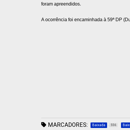
foram apreendidos.
A ocorrência foi encaminhada à 59ª DP (D
MARCADORES:
Baixada
Bai
556