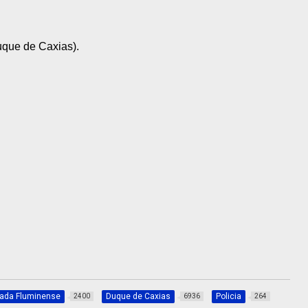
uque de Caxias).
xada Fluminense
Duque de Caxias
Policia
2400
6936
264