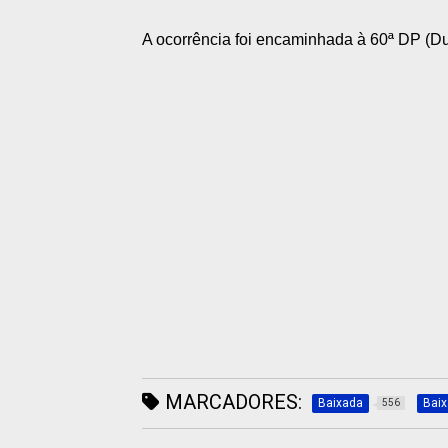
A ocorrência foi encaminhada à 60ª DP (D
MARCADORES:
Baixada
Bai
556