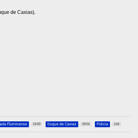
uque de Caxias).
xada Fluminense
Duque de Caxias
Policia
2400
6936
264