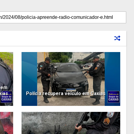
o em
xias
Polícia recupera veículo em Caxias