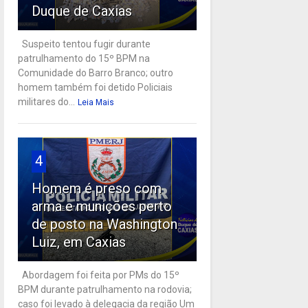
Duque de Caxias
Suspeito tentou fugir durante
patrulhamento do 15º BPM na
Comunidade do Barro Branco; outro
homem também foi detido Policiais
militares do...
Leia Mais
4
Homem é preso com
arma e munições perto
de posto na Washington
Luiz, em Caxias
Abordagem foi feita por PMs do 15º
BPM durante patrulhamento na rodovia;
caso foi levado à delegacia da região Um