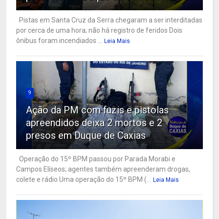
Pistas em Santa Cruz da Serra chegaram a ser interditadas
por cerca de uma hora; não há registro de feridos Dois
ônibus foram incendiados ...
Leia Mais
9
Ação da PM com fuzis e pistolas
apreendidos deixa 2 mortos e 2
presos em Duque de Caxias
Operação do 15º BPM passou por Parada Morabi e
Campos Elíseos; agentes também apreenderam drogas,
colete e rádio Uma operação do 15º BPM (...
Leia Mais