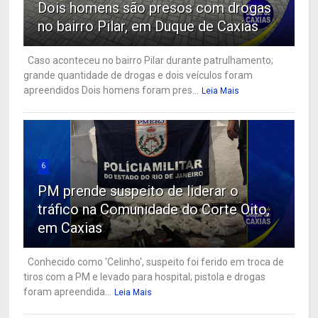
Dois homens são presos com drogas
no bairro Pilar, em Duque de Caxias
Caso aconteceu no bairro Pilar durante patrulhamento;
grande quantidade de drogas e dois veículos foram
apreendidos Dois homens foram pres...
Leia Mais
6
PM prende suspeito de liderar o
tráfico na Comunidade do Corte Oito,
em Caxias
Conhecido como 'Celinho', suspeito foi ferido em troca de
tiros com a PM e levado para hospital; pistola e drogas
foram apreendida...
Leia Mais