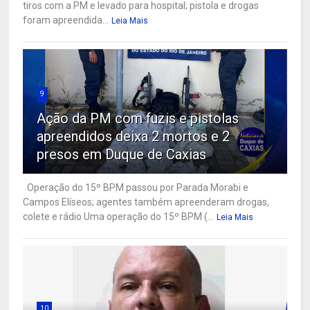
tiros com a PM e levado para hospital; pistola e drogas
foram apreendida...
Leia Mais
9
Ação da PM com fuzis e pistolas
apreendidos deixa 2 mortos e 2
presos em Duque de Caxias
Operação do 15º BPM passou por Parada Morabi e
Campos Elíseos; agentes também apreenderam drogas,
colete e rádio Uma operação do 15º BPM (...
Leia Mais
10