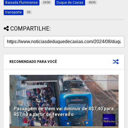
Baixada Fluminense
Duque de Caxias
2400
6935
transporte
65
COMPARTILHE:
RECOMENDADO PARA VOCÊ
Passagem de trem vai diminuir de R$7,40 para
R$7,10 a partir de fevereiro