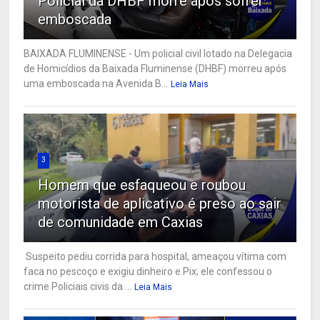
Policial da DHBF morre após sofrer
emboscada
BAIXADA FLUMINENSE - Um policial civil lotado na Delegacia
de Homicídios da Baixada Fluminense (DHBF) morreu após
uma emboscada na Avenida B...
Leia Mais
3
Homem que esfaqueou e roubou
motorista de aplicativo é preso ao sair
de comunidade em Caxias
Suspeito pediu corrida para hospital, ameaçou vítima com
faca no pescoço e exigiu dinheiro e Pix; ele confessou o
crime Policiais civis da ...
Leia Mais