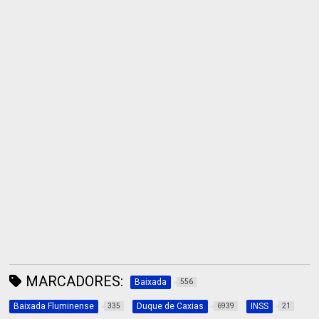
MARCADORES:
Baixada
556
Baixada Fluminense
Duque de Caxias
INSS
335
6939
21