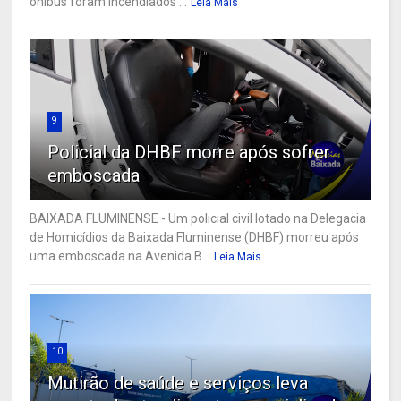
ônibus foram incendiados ...
Leia Mais
9
Policial da DHBF morre após sofrer
emboscada
BAIXADA FLUMINENSE - Um policial civil lotado na Delegacia
de Homicídios da Baixada Fluminense (DHBF) morreu após
uma emboscada na Avenida B...
Leia Mais
10
Mutirão de saúde e serviços leva