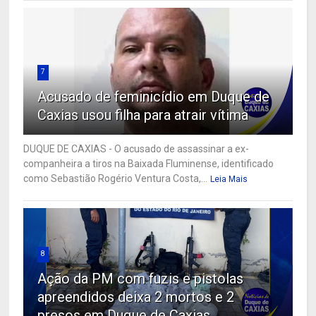
7
Acusado de feminicídio em Duque de
Caxias usou filha para atrair vítima
DUQUE DE CAXIAS - O acusado de assassinar a ex-
companheira a tiros na Baixada Fluminense, identificado
como Sebastião Rogério Ventura Costa,...
Leia Mais
8
Ação da PM com fuzis e pistolas
apreendidos deixa 2 mortos e 2
presos em Duque de Caxias