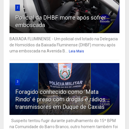
2
Policial da DHBF morre após sofrer
emboscada
BAIXADA FLUMINENSE - Um policial civil lotado na Delegacia
de Homicídios da Baixada Fluminense (DHBF) morreu após
uma emboscada na Avenida B...
Leia Mais
3
Foragido conhecido como ‘Mata
Rindo’ é preso com drogas e rádios
transmissores em Duque de Caxias
Suspeito tentou fugir durante patrulhamento do 15º BPM
na Comunidade do Barro Branco; outro homem também foi