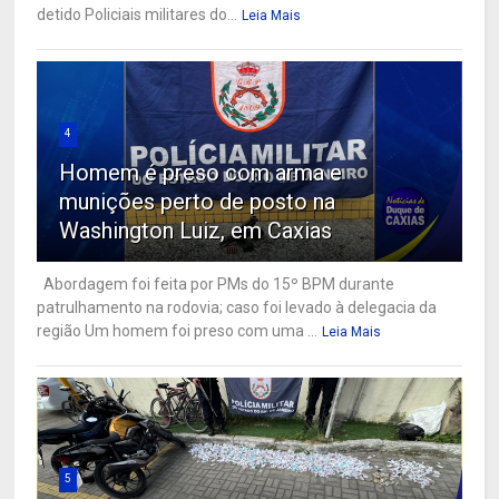
detido Policiais militares do...
Leia Mais
4
Homem é preso com arma e
munições perto de posto na
Washington Luiz, em Caxias
Abordagem foi feita por PMs do 15º BPM durante
patrulhamento na rodovia; caso foi levado à delegacia da
região Um homem foi preso com uma ...
Leia Mais
5