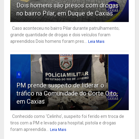
Dois homens são presos com drogas
no bairro Pilar, em Duque de Caxias
Caso aconteceu no bairro Pilar durante patrulhamento;
grande quantidade de drogas e dois veículos foram
apreendidos Dois homens foram pres...
Leia Mais
6
PM prende suspeito de liderar o
tráfico na Comunidade do Corte Oito,
em Caxias
Conhecido como 'Celinho', suspeito foi ferido em troca de
tiros com a PM e levado para hospital; pistola e drogas
foram apreendida...
Leia Mais