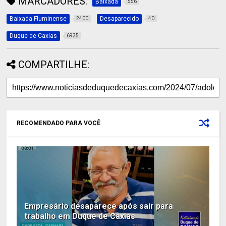
MARCADORES:
Baixada
556
Baixada Fluminense
Desaparecido
2400
40
Duque de Caxias
6935
COMPARTILHE:
RECOMENDADO PARA VOCÊ
Empresário desaparece após sair para
trabalho em Duque de Caxias