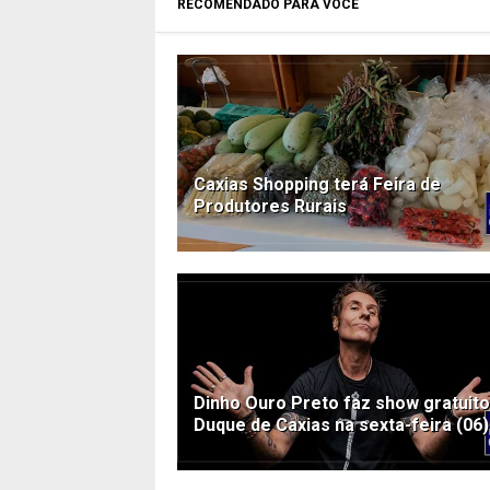
RECOMENDADO PARA VOCÊ
Caxias Shopping terá Feira de
Produtores Rurais
Dinho Ouro Preto faz show gratuit
Duque de Caxias na sexta-feira (06)