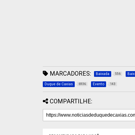
MARCADORES:
Baixada
Bai
556
Duque de Caxias
Evento
6936
143
COMPARTILHE: