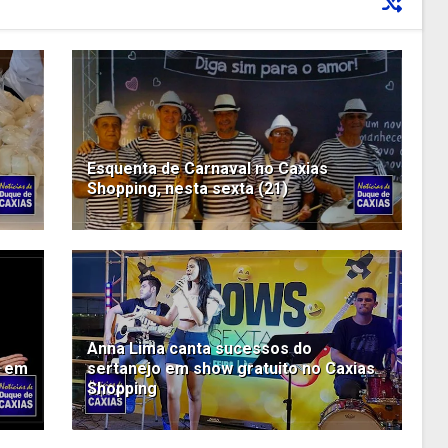
Esquenta de Carnaval no Caxias
Shopping, nesta sexta (21)
Anna Lima canta sucessos do
o em
sertanejo em show gratuito no Caxias
Shopping