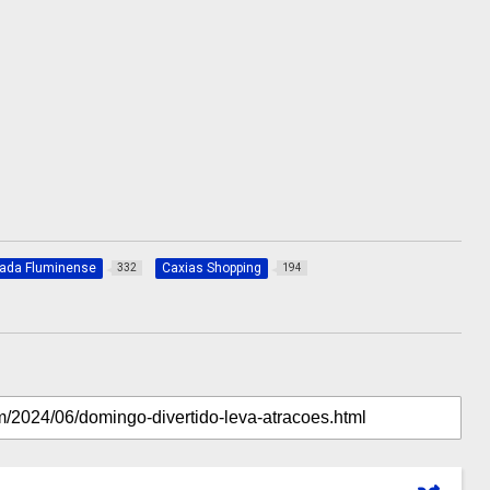
xada Fluminense
Caxias Shopping
332
194