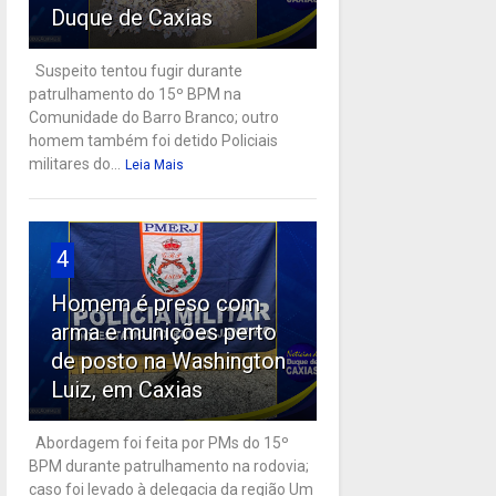
Duque de Caxias
Suspeito tentou fugir durante
patrulhamento do 15º BPM na
Comunidade do Barro Branco; outro
homem também foi detido Policiais
militares do...
Leia Mais
4
Homem é preso com
arma e munições perto
de posto na Washington
Luiz, em Caxias
Abordagem foi feita por PMs do 15º
BPM durante patrulhamento na rodovia;
caso foi levado à delegacia da região Um