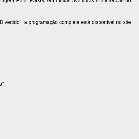
onagem Peter Parker, em muitas aventuras e encrencas ao
ivertido", a programação completa está disponível no site
a”