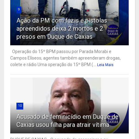
9
Ação da PM com fuzis e pistolas
apreendidos deixa 2 mortos e 2
presos em Duque de Caxias
Operação do 15º BPM passou por Parada Morabi e
Campos Elíseos; agentes também apreenderam drogas,
colete e rádio Uma operação do 15º BPM (...
Leia Mais
10
Acusado de feminicídio em Duque de
Caxias usou filha para atrair vítima