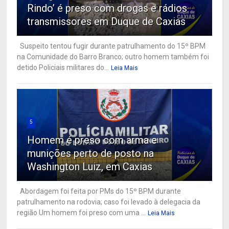
Rindo’ é preso com drogas e rádios
transmissores em Duque de Caxias
Suspeito tentou fugir durante patrulhamento do 15º BPM
na Comunidade do Barro Branco; outro homem também foi
detido Policiais militares do...
Leia Mais
5
Homem é preso com arma e
munições perto de posto na
Washington Luiz, em Caxias
Abordagem foi feita por PMs do 15º BPM durante
patrulhamento na rodovia; caso foi levado à delegacia da
região Um homem foi preso com uma ...
Leia Mais