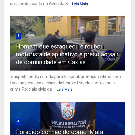
uma emboscada na Avenida B...
Leia Mais
3
Homem que esfaqueou e roubou
motorista de aplicativo é preso ao sair
de comunidade em Caxias
Suspeito pediu corrida para hospital, ameaçou vítima com
faca no pescoço e exigiu dinheiro e Pix; ele confessou o
crime Policiais civis da ...
Leia Mais
4
Foragido conhecido como ‘Mata