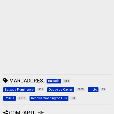
MARCADORES:
Baixada
556
Baixada Fluminense
Duque de Caxias
moto
331
6935
13
Polícia
Rodovia Washington Luís
2318
33
COMPARTILHE: