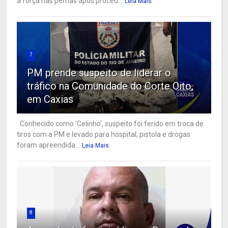
a força nas pernas após proced...
Leia Mais
7
PM prende suspeito de liderar o
tráfico na Comunidade do Corte Oito,
em Caxias
Conhecido como 'Celinho', suspeito foi ferido em troca de
tiros com a PM e levado para hospital; pistola e drogas
foram apreendida...
Leia Mais
8