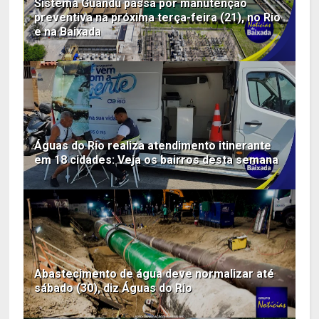
Sistema Guandu passa por manutenção
preventiva na próxima terça-feira (21), no Rio
e na Baixada
Águas do Rio realiza atendimento itinerante
em 18 cidades: Veja os bairros desta semana
Abastecimento de água deve normalizar até
sábado (30), diz Águas do Rio