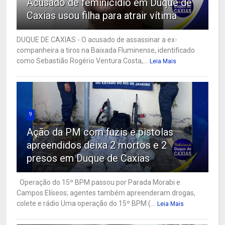
Acusado de feminicídio em Duque de
Caxias usou filha para atrair vítima
DUQUE DE CAXIAS - O acusado de assassinar a ex-
companheira a tiros na Baixada Fluminense, identificado
como Sebastião Rogério Ventura Costa,...
Leia Mais
9
Ação da PM com fuzis e pistolas
apreendidos deixa 2 mortos e 2
presos em Duque de Caxias
Operação do 15º BPM passou por Parada Morabi e
Campos Elíseos; agentes também apreenderam drogas,
colete e rádio Uma operação do 15º BPM (...
Leia Mais