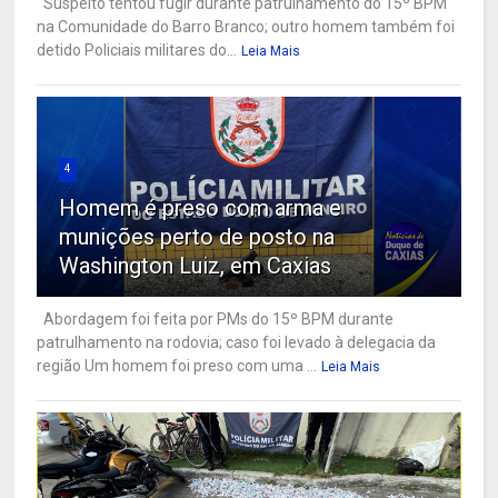
Suspeito tentou fugir durante patrulhamento do 15º BPM
na Comunidade do Barro Branco; outro homem também foi
detido Policiais militares do...
Leia Mais
4
Homem é preso com arma e
munições perto de posto na
Washington Luiz, em Caxias
Abordagem foi feita por PMs do 15º BPM durante
patrulhamento na rodovia; caso foi levado à delegacia da
região Um homem foi preso com uma ...
Leia Mais