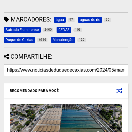
MARCADORES:
água
águas do rio
97
50
Baixada Fluminense
CEDAE
2400
108
Duque de Caxias
Manutenção
6936
120
COMPARTILHE:
RECOMENDADO PARA VOCÊ