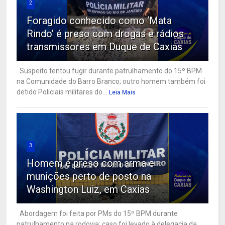
2
Foragido conhecido como ‘Mata
Rindo’ é preso com drogas e rádios
transmissores em Duque de Caxias
Suspeito tentou fugir durante patrulhamento do 15º BPM
na Comunidade do Barro Branco; outro homem também foi
detido Policiais militares do...
Leia Mais
3
Homem é preso com arma e
munições perto de posto na
Washington Luiz, em Caxias
Abordagem foi feita por PMs do 15º BPM durante
patrulhamento na rodovia; caso foi levado à delegacia da