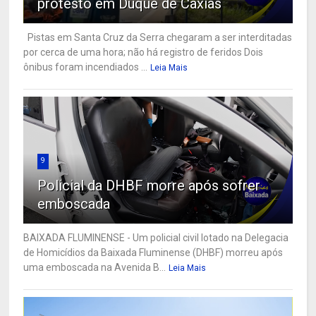
protesto em Duque de Caxias
Pistas em Santa Cruz da Serra chegaram a ser interditadas
por cerca de uma hora; não há registro de feridos Dois
ônibus foram incendiados ...
Leia Mais
9
Policial da DHBF morre após sofrer
emboscada
BAIXADA FLUMINENSE - Um policial civil lotado na Delegacia
de Homicídios da Baixada Fluminense (DHBF) morreu após
uma emboscada na Avenida B...
Leia Mais