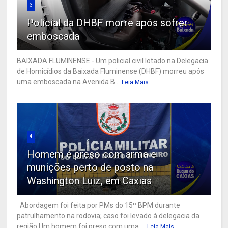
3
Policial da DHBF morre após sofrer
emboscada
BAIXADA FLUMINENSE - Um policial civil lotado na Delegacia
de Homicídios da Baixada Fluminense (DHBF) morreu após
uma emboscada na Avenida B...
Leia Mais
4
Homem é preso com arma e
munições perto de posto na
Washington Luiz, em Caxias
Abordagem foi feita por PMs do 15º BPM durante
patrulhamento na rodovia; caso foi levado à delegacia da
região Um homem foi preso com uma ...
Leia Mais