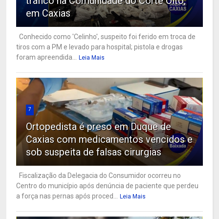
tráfico na Comunidade do Corte Oito,
em Caxias
Conhecido como 'Celinho', suspeito foi ferido em troca de
tiros com a PM e levado para hospital; pistola e drogas
foram apreendida...
Leia Mais
7
Ortopedista é preso em Duque de
Caxias com medicamentos vencidos e
sob suspeita de falsas cirurgias
Fiscalização da Delegacia do Consumidor ocorreu no
Centro do município após denúncia de paciente que perdeu
a força nas pernas após proced...
Leia Mais