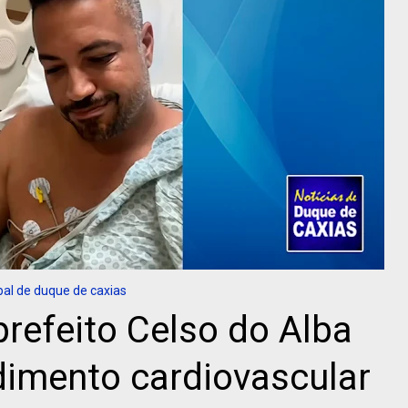
al de duque de caxias
prefeito Celso do Alba
dimento cardiovascular