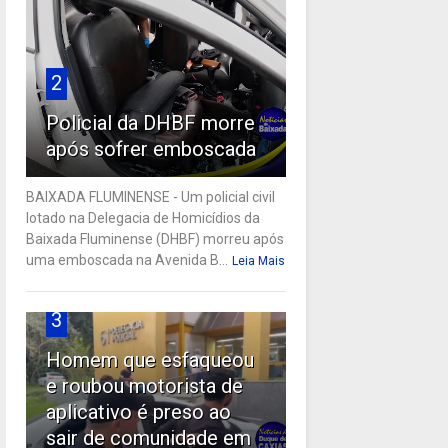
2
Policial da DHBF morre
após sofrer emboscada
BAIXADA FLUMINENSE - Um policial civil
lotado na Delegacia de Homicídios da
Baixada Fluminense (DHBF) morreu após
uma emboscada na Avenida B...
Leia Mais
3
Homem que esfaqueou
e roubou motorista de
aplicativo é preso ao
sair de comunidade em