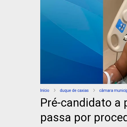
Início
duque de caxias
câmara municip
Pré-candidato a 
passa por proce