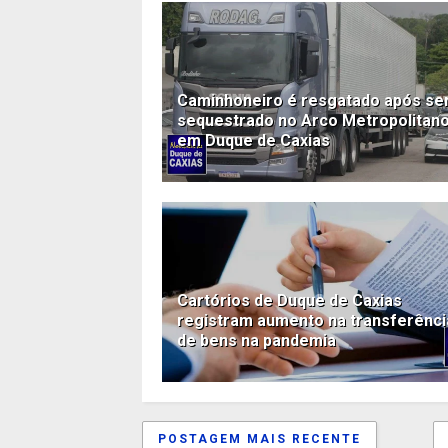
Caminhoneiro é resgatado após se
sequestrado no Arco Metropolitano
em Duque de Caxias
Cartórios de Duque de Caxias
registram aumento na transferênci
de bens na pandemia
POSTAGEM MAIS RECENTE