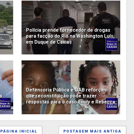
r
Polícia prende fornecedor de drogas
,
para facção do Rio na Washington Luís,
em Duque de Caxias
Defensoria Pública e OAB reforçam
a
que reconstituição pode trazer
respostas para o caso Emily e Rebecca
PÁGINA INICIAL
POSTAGEM MAIS ANTIGA