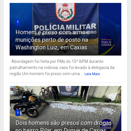
5
Homem é preso com arma e
munições perto de posto na
Washington Luiz, em Caxias
Abordagem foi feita por PMs do 15º BPM durante
patrulhamento na rodovia; caso foi levado à delegacia da
região Um homem foi preso com uma ...
Leia Mais
6
Dois homens são presos com drogas
no bairro Pilar, em Duque de Caxias