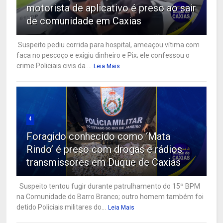
motorista de aplicativo é preso ao sair
de comunidade em Caxias
Suspeito pediu corrida para hospital, ameaçou vítima com
faca no pescoço e exigiu dinheiro e Pix; ele confessou o
crime Policiais civis da ...
Leia Mais
4
Foragido conhecido como ‘Mata
Rindo’ é preso com drogas e rádios
transmissores em Duque de Caxias
Suspeito tentou fugir durante patrulhamento do 15º BPM
na Comunidade do Barro Branco; outro homem também foi
detido Policiais militares do...
Leia Mais