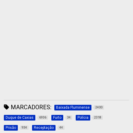
MARCADORES:
Baixada Fluminense
2400
Duque de Caxias
Furto
Polícia
6936
34
2318
Prisão
Receptação
934
44