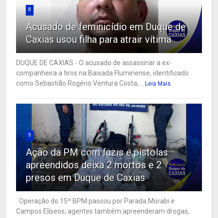
8
Acusado de feminicídio em Duque de
Caxias usou filha para atrair vítima
DUQUE DE CAXIAS - O acusado de assassinar a ex-
companheira a tiros na Baixada Fluminense, identificado
como Sebastião Rogério Ventura Costa,...
Leia Mais
9
Ação da PM com fuzis e pistolas
apreendidos deixa 2 mortos e 2
presos em Duque de Caxias
Operação do 15º BPM passou por Parada Morabi e
Campos Elíseos; agentes também apreenderam drogas,