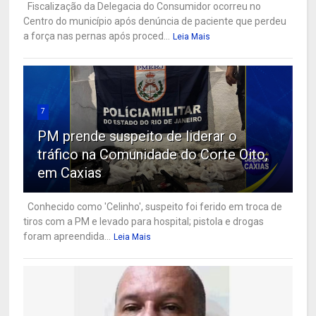
Fiscalização da Delegacia do Consumidor ocorreu no
Centro do município após denúncia de paciente que perdeu
a força nas pernas após proced...
Leia Mais
7
PM prende suspeito de liderar o
tráfico na Comunidade do Corte Oito,
em Caxias
Conhecido como 'Celinho', suspeito foi ferido em troca de
tiros com a PM e levado para hospital; pistola e drogas
foram apreendida...
Leia Mais