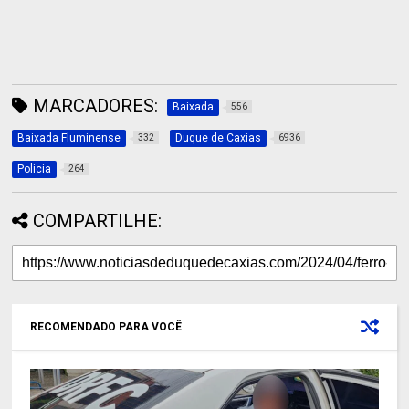
MARCADORES:
Baixada
556
Baixada Fluminense
Duque de Caxias
332
6936
Policia
264
COMPARTILHE:
RECOMENDADO PARA VOCÊ