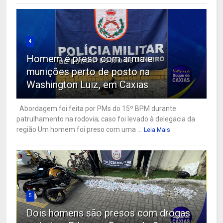
4
Homem é preso com arma e
munições perto de posto na
Washington Luiz, em Caxias
Abordagem foi feita por PMs do 15º BPM durante
patrulhamento na rodovia; caso foi levado à delegacia da
região Um homem foi preso com uma ...
Leia Mais
5
Dois homens são presos com drogas