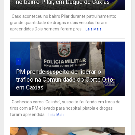
no bairro Pilar, em Duque de Caxias
Caso aconteceu no bairro Pilar durante patrulhamento;
grande quantidade de drogas e dois veículos foram
apreendidos Dois homens foram pres...
Leia Mais
6
PM prende suspeito de liderar o
tráfico na Comunidade do Corte Oito,
em Caxias
Conhecido como 'Celinho', suspeito foi ferido em troca de
tiros com a PM e levado para hospital; pistola e drogas
foram apreendida...
Leia Mais