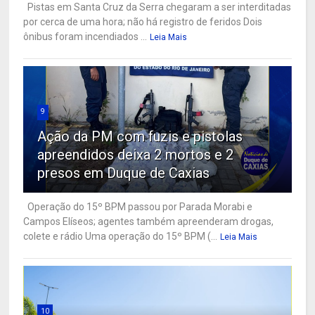
Pistas em Santa Cruz da Serra chegaram a ser interditadas
por cerca de uma hora; não há registro de feridos Dois
ônibus foram incendiados ...
Leia Mais
9
Ação da PM com fuzis e pistolas
apreendidos deixa 2 mortos e 2
presos em Duque de Caxias
Operação do 15º BPM passou por Parada Morabi e
Campos Elíseos; agentes também apreenderam drogas,
colete e rádio Uma operação do 15º BPM (...
Leia Mais
10