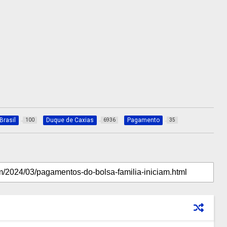
Brasil
Duque de Caxias
Pagamento
100
6936
35