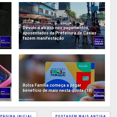
Devido a atraso nos pagamentos,
aposentados da Prefeitura de Caxias
fazem manifestação
Bolsa Família começa a pagar
benefício de maio nesta quinta (18)
PÁGINA INICIAL
POSTAGEM MAIS ANTIGA