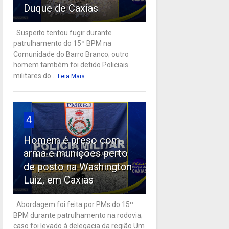
Duque de Caxias
Suspeito tentou fugir durante
patrulhamento do 15º BPM na
Comunidade do Barro Branco; outro
homem também foi detido Policiais
militares do...
Leia Mais
4
Homem é preso com
arma e munições perto
de posto na Washington
Luiz, em Caxias
Abordagem foi feita por PMs do 15º
BPM durante patrulhamento na rodovia;
caso foi levado à delegacia da região Um