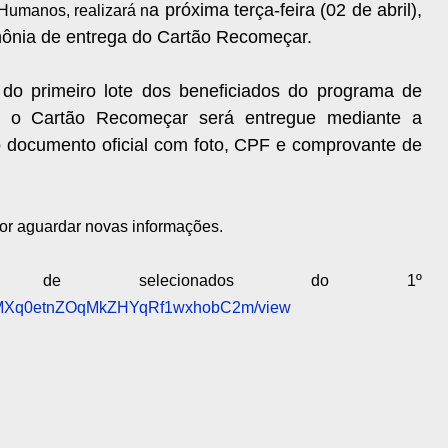
a próxima terça-feira (02 de abril),
 Humanos, realizará n
imônia de entrega do Cartão Recomeçar.
 do primeiro lote dos beneficiados do programa de
ue o Cartão Recomeçar será entregue mediante a
o documento oficial com foto, CPF e comprovante de
or aguardar novas informações.
m de selecionados do 1º
BNzefMXq0etnZOqMkZHYqRf1wxhobC2m/view