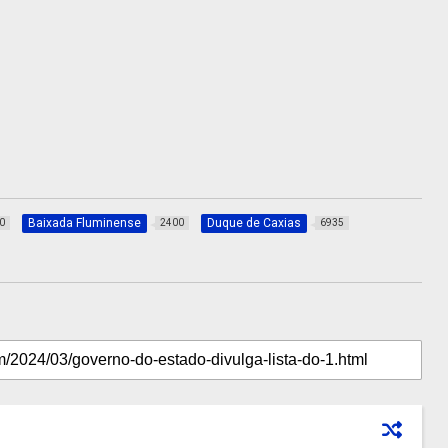
Baixada Fluminense
Duque de Caxias
0
2400
6935