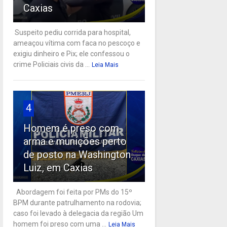
Caxias
Suspeito pediu corrida para hospital,
ameaçou vítima com faca no pescoço e
exigiu dinheiro e Pix; ele confessou o
crime Policiais civis da ...
Leia Mais
4
Homem é preso com
arma e munições perto
de posto na Washington
Luiz, em Caxias
Abordagem foi feita por PMs do 15º
BPM durante patrulhamento na rodovia;
caso foi levado à delegacia da região Um
homem foi preso com uma ...
Leia Mais