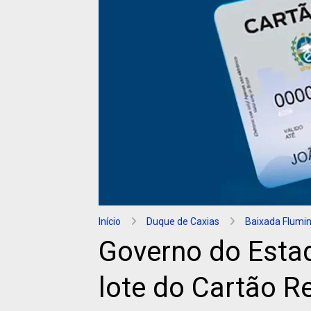
Início
Duque de Caxias
Baixada Flumi
Governo do Estad
lote do Cartão 