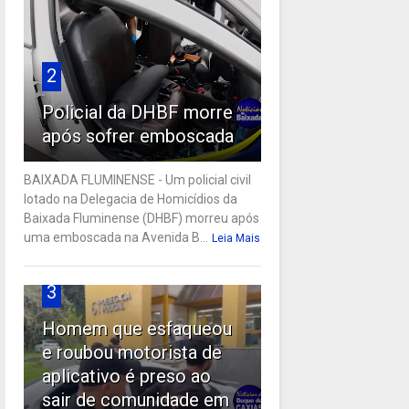
2
Policial da DHBF morre
após sofrer emboscada
BAIXADA FLUMINENSE - Um policial civil
lotado na Delegacia de Homicídios da
Baixada Fluminense (DHBF) morreu após
uma emboscada na Avenida B...
Leia Mais
3
Homem que esfaqueou
e roubou motorista de
aplicativo é preso ao
sair de comunidade em