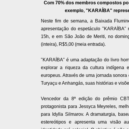
Com 70% dos membros compostos por ar
exemplo, "KARAÍBA" represent
Neste fim de semana, a Baixada Flumine
apresentação do espetáculo "KARAÍBA" n
15h, e em São João de Meriti, no doming
(inteira), R$5,00 (meia entrada).
"KARAÍBA" é uma adaptação do livro hom
explorar a riqueza da cultura indígena 
europeus. Através de uma jornada sonora e 
Turyaçu e Anhangás, suas histórias e visõ
Vencedor da 8ª edição do prêmio CBTIJ
protagonista para Jessyca Meyreles, mel
para Idylla Silmarov. A dramaturgia, bas
estereótipos e apresenta uma visão aut