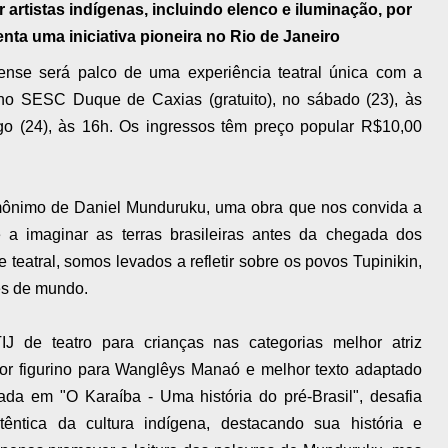
tistas indígenas, incluindo elenco e iluminação, por
a uma iniciativa pioneira no Rio de Janeiro
nse será palco de uma experiência teatral única com a
o SESC Duque de Caxias (gratuito), no sábado (23), às
o (24), às 16h. Os ingressos têm preço popular R$10,00
ônimo de Daniel Munduruku, uma obra que nos convida a
e a imaginar as terras brasileiras antes da chegada dos
teatral, somos levados a refletir sobre os povos Tupinikin,
es de mundo.
 de teatro para crianças nas categorias melhor atriz
hor figurino para Wanglêys Manaó e melhor texto adaptado
eada em "O Karaíba - Uma história do pré-Brasil", desafia
êntica da cultura indígena, destacando sua história e