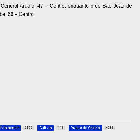
General Argolo, 47 – Centro, enquanto o de São João de
ube, 66 – Centro
Fluminense
Cultura
Duque de Caxias
2400
111
6936