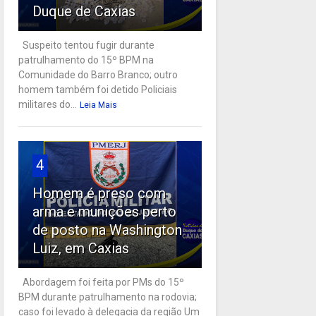
Duque de Caxias
Suspeito tentou fugir durante
patrulhamento do 15º BPM na
Comunidade do Barro Branco; outro
homem também foi detido Policiais
militares do...
Leia Mais
4
Homem é preso com
arma e munições perto
de posto na Washington
Luiz, em Caxias
Abordagem foi feita por PMs do 15º
BPM durante patrulhamento na rodovia;
caso foi levado à delegacia da região Um