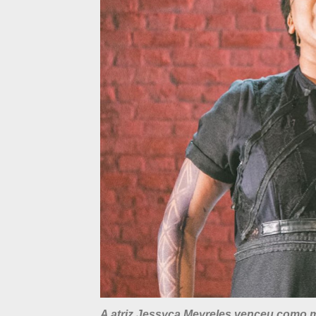
A atriz Jessyca Meyreles venceu como me