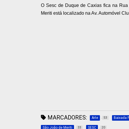
O Sesc de Duque de Caxias fica na Rua 
Meriti está localizado na Av. Automóvel Cl
MARCADORES:
Arte
Baixada 
53
São João de Meriti
SESC
33
20