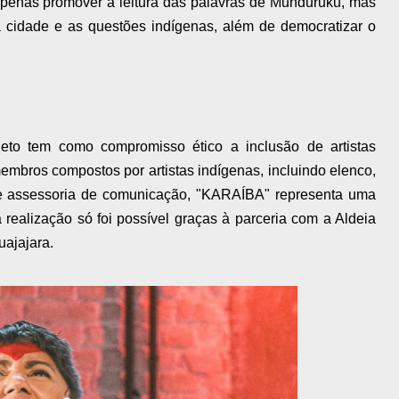
 apenas promover a leitura das palavras de Munduruku, mas
cidade e as questões indígenas, além de democratizar o
jeto tem como compromisso ético a inclusão de artistas
bros compostos por artistas indígenas, incluindo elenco,
gn e assessoria de comunicação, "KARAÍBA" representa uma
a realização só foi possível graças à parceria com a Aldeia
uajajara.