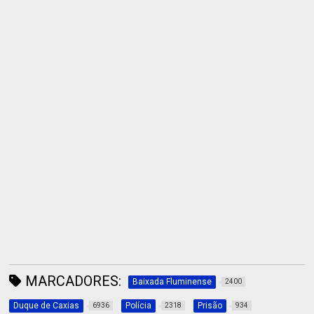
MARCADORES:
Baixada Fluminense
2400
Duque de Caxias
Polícia
Prisão
6936
2318
934