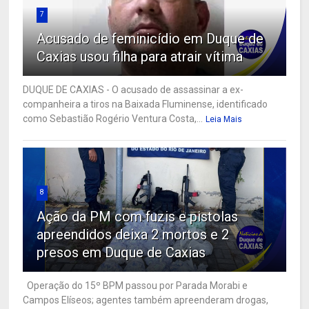
7
Acusado de feminicídio em Duque de
Caxias usou filha para atrair vítima
DUQUE DE CAXIAS - O acusado de assassinar a ex-
companheira a tiros na Baixada Fluminense, identificado
como Sebastião Rogério Ventura Costa,...
Leia Mais
8
Ação da PM com fuzis e pistolas
apreendidos deixa 2 mortos e 2
presos em Duque de Caxias
Operação do 15º BPM passou por Parada Morabi e
Campos Elíseos; agentes também apreenderam drogas,