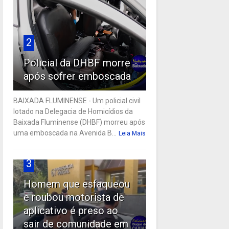
2
Policial da DHBF morre
após sofrer emboscada
BAIXADA FLUMINENSE - Um policial civil
lotado na Delegacia de Homicídios da
Baixada Fluminense (DHBF) morreu após
uma emboscada na Avenida B...
Leia Mais
3
Homem que esfaqueou
e roubou motorista de
aplicativo é preso ao
sair de comunidade em