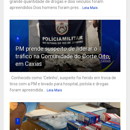
grande quantidade de drogas e dois veículos foram
apreendidos Dois homens foram pres...
Leia Mais
6
PM prende suspeito de liderar o
tráfico na Comunidade do Corte Oito,
em Caxias
Conhecido como 'Celinho', suspeito foi ferido em troca de
tiros com a PM e levado para hospital; pistola e drogas
foram apreendida...
Leia Mais
7