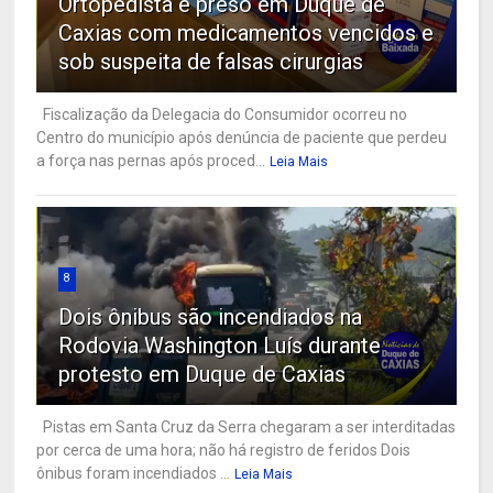
Ortopedista é preso em Duque de
Caxias com medicamentos vencidos e
sob suspeita de falsas cirurgias
Fiscalização da Delegacia do Consumidor ocorreu no
Centro do município após denúncia de paciente que perdeu
a força nas pernas após proced...
Leia Mais
8
Dois ônibus são incendiados na
Rodovia Washington Luís durante
protesto em Duque de Caxias
Pistas em Santa Cruz da Serra chegaram a ser interditadas
por cerca de uma hora; não há registro de feridos Dois
ônibus foram incendiados ...
Leia Mais