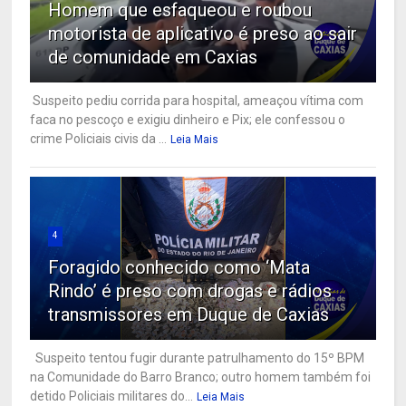
Homem que esfaqueou e roubou
motorista de aplicativo é preso ao sair
de comunidade em Caxias
Suspeito pediu corrida para hospital, ameaçou vítima com
faca no pescoço e exigiu dinheiro e Pix; ele confessou o
crime Policiais civis da ...
Leia Mais
4
Foragido conhecido como ‘Mata
Rindo’ é preso com drogas e rádios
transmissores em Duque de Caxias
Suspeito tentou fugir durante patrulhamento do 15º BPM
na Comunidade do Barro Branco; outro homem também foi
detido Policiais militares do...
Leia Mais