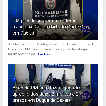
8
PM prende suspeito de liderar o
tráfico na Comunidade do Corte Oito,
em Caxias
Conhecido como 'Celinho', suspeito foi ferido em troca de
tiros com a PM e levado para hospital; pistola e drogas
foram apreendida...
Leia Mais
9
Ação da PM com fuzis e pistolas
apreendidos deixa 2 mortos e 2
presos em Duque de Caxias