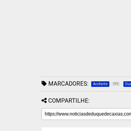
MARCADORES:
Acidente
Duq
111
COMPARTILHE: