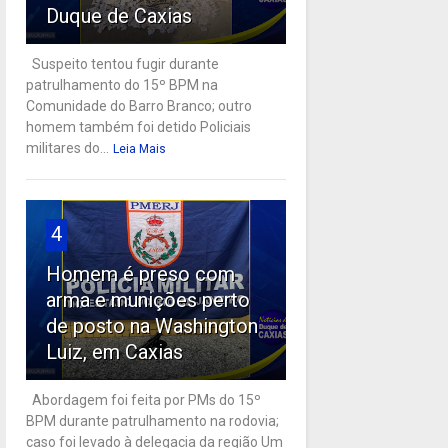
Duque de Caxias
Suspeito tentou fugir durante
patrulhamento do 15º BPM na
Comunidade do Barro Branco; outro
homem também foi detido Policiais
militares do...
Leia Mais
4
Homem é preso com
arma e munições perto
de posto na Washington
Luiz, em Caxias
Abordagem foi feita por PMs do 15º
BPM durante patrulhamento na rodovia;
caso foi levado à delegacia da região Um