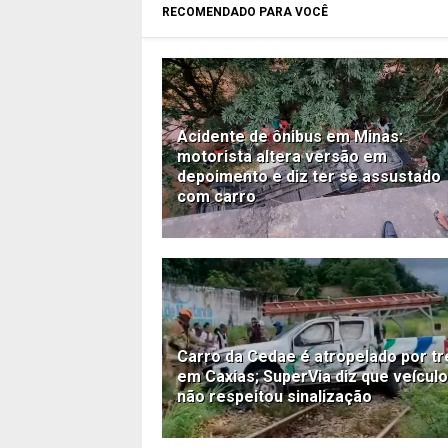
RECOMENDADO PARA VOCÊ
Acidente de ônibus em Minas:
motorista altera versão em
depoimento e diz ter se assustado
com carro
Carro da Cedae é atropelado por t
em Caxias; SuperVia diz que veículo
não respeitou sinalização