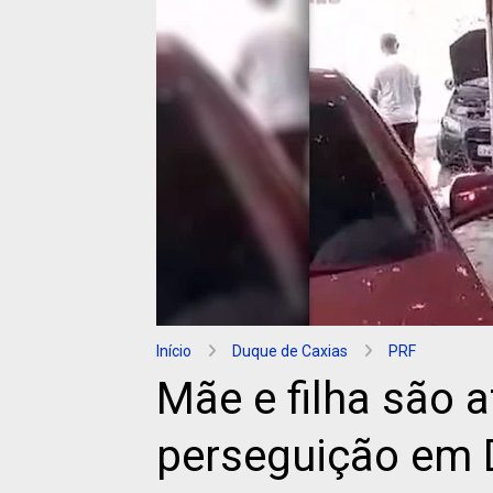
Início
Duque de Caxias
PRF
Mãe e filha são 
perseguição em 