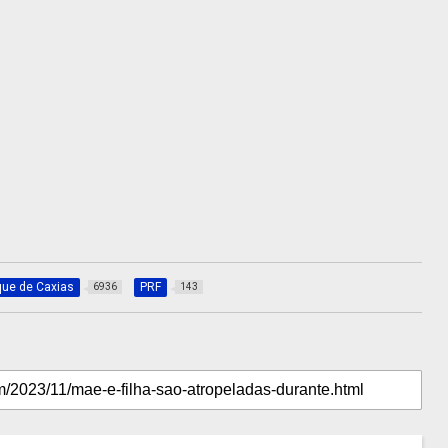
ue de Caxias
PRF
6936
143