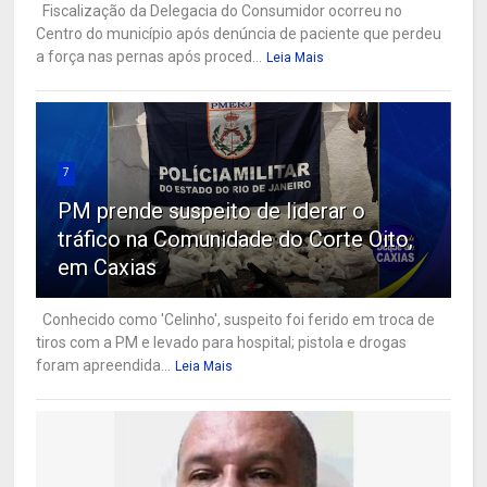
Fiscalização da Delegacia do Consumidor ocorreu no
Centro do município após denúncia de paciente que perdeu
a força nas pernas após proced...
Leia Mais
7
PM prende suspeito de liderar o
tráfico na Comunidade do Corte Oito,
em Caxias
Conhecido como 'Celinho', suspeito foi ferido em troca de
tiros com a PM e levado para hospital; pistola e drogas
foram apreendida...
Leia Mais