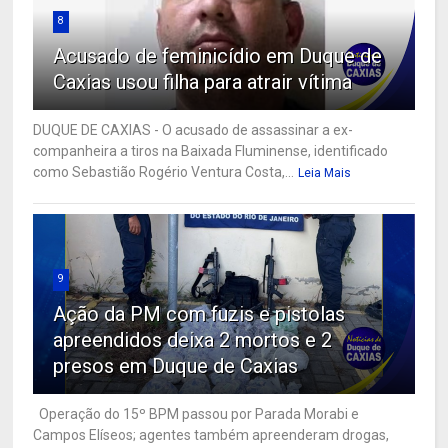
8
Acusado de feminicídio em Duque de
Caxias usou filha para atrair vítima
DUQUE DE CAXIAS - O acusado de assassinar a ex-
companheira a tiros na Baixada Fluminense, identificado
como Sebastião Rogério Ventura Costa,...
Leia Mais
9
Ação da PM com fuzis e pistolas
apreendidos deixa 2 mortos e 2
presos em Duque de Caxias
Operação do 15º BPM passou por Parada Morabi e
Campos Elíseos; agentes também apreenderam drogas,