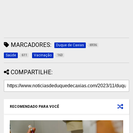
MARCADORES:
Duque de Caxias
6936
Saúde
Vacinação
611
163
COMPARTILHE:
RECOMENDADO PARA VOCÊ