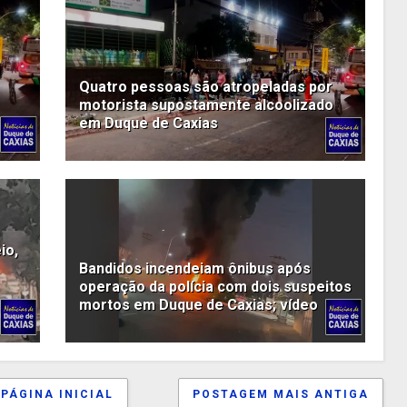
Quatro pessoas são atropeladas por
motorista supostamente alcoolizado
em Duque de Caxias
io,
Bandidos incendeiam ônibus após
operação da polícia com dois suspeitos
mortos em Duque de Caxias; vídeo
PÁGINA INICIAL
POSTAGEM MAIS ANTIGA