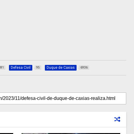
Defesa Civil
Duque de Caxias
81
95
6936