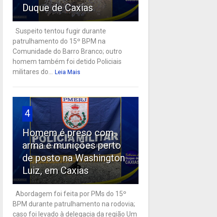
Duque de Caxias
Suspeito tentou fugir durante
patrulhamento do 15º BPM na
Comunidade do Barro Branco; outro
homem também foi detido Policiais
militares do...
Leia Mais
4
Homem é preso com
arma e munições perto
de posto na Washington
Luiz, em Caxias
Abordagem foi feita por PMs do 15º
BPM durante patrulhamento na rodovia;
caso foi levado à delegacia da região Um