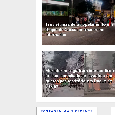
Três vítimas de atropelamento em
Duque de Caxias permanecem
internadas
Moradores registram intenso tirote
ônibus incendiados e invasões em
guerra por território em Duque de
Caxias
POSTAGEM MAIS RECENTE