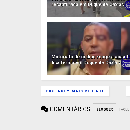
recapturada em Duque de Caxias
Motorista de ônibus reage a assalt
fica ferido em Duque de Caxias
POSTAGEM MAIS RECENTE
COMENTÁRIOS
BLOGGER
FACE