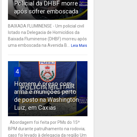
Policial da DHBF morre
após sofrer emboscada
BAIXADA FLUMINENSE - Um policial civil
lotado na Delegacia de Homicídios da
Baixada Fluminense (DHBF) morreu após
uma emboscada na Avenida B...
Leia Mais
4
Homem é preso com
arma e munições perto
de posto na Washington
Luiz, em Caxias
Abordagem foi feita por PMs do 15º
BPM durante patrulhamento na rodovia;
caso foi levado à delegacia da região Um