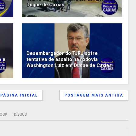
Duque de Caxias
Desembargador do TJRJ sofre
o e
tentativa de assalto na rodovia
Washington Luiz em Duque de Caxias
PÁGINA INICIAL
POSTAGEM MAIS ANTIGA
BOOK
DISQUS