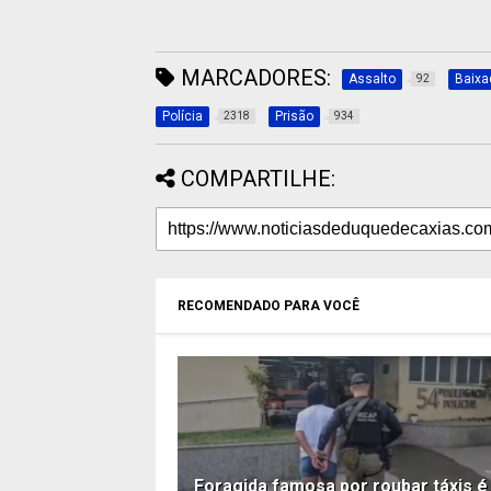
MARCADORES:
Assalto
Baixa
92
Polícia
Prisão
2318
934
COMPARTILHE:
RECOMENDADO PARA VOCÊ
Foragida famosa por roubar táxis é