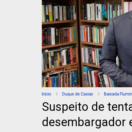
Início
Duque de Caxias
Baixada Flumi
Suspeito de tenta
desembargador e