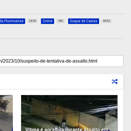
da Fluminense
Crime
Duque de Caxias
2400
185
6936
Vítima é agredida durante assalto em