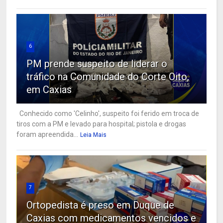
6
PM prende suspeito de liderar o
tráfico na Comunidade do Corte Oito,
em Caxias
Conhecido como 'Celinho', suspeito foi ferido em troca de
tiros com a PM e levado para hospital; pistola e drogas
foram apreendida...
Leia Mais
7
Ortopedista é preso em Duque de
Caxias com medicamentos vencidos e