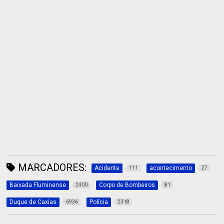
MARCADORES:
Acidente
acontecimento
111
27
Baixada Fluminense
Corpo de Bombeiros
2400
81
Duque de Caxias
Polícia
6936
2318