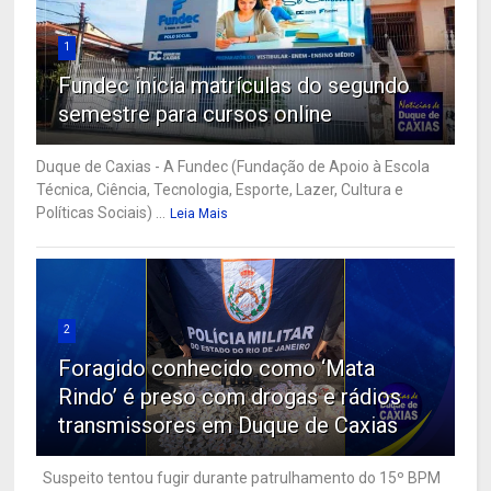
1
Fundec inicia matrículas do segundo
semestre para cursos online
Duque de Caxias - A Fundec (Fundação de Apoio à Escola
Técnica, Ciência, Tecnologia, Esporte, Lazer, Cultura e
Políticas Sociais) ...
Leia Mais
2
Foragido conhecido como ‘Mata
Rindo’ é preso com drogas e rádios
transmissores em Duque de Caxias
Suspeito tentou fugir durante patrulhamento do 15º BPM