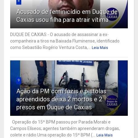
8
Acusado de feminicídio em Duque de
Caxias usou filha para atrair vítima
DUQUE DE CAXIAS - O acusado de assassinar a ex-
companheira a tiros na Baixada Fluminense, identificado
como Sebastião Rogério Ventura Costa,...
Leia Mais
9
Ação da PM com fuzis e pistolas
apreendidos deixa 2 mortos e 2
presos em Duque de Caxias
Operação do 15º BPM passou por Parada Morabi e
Campos Elíseos; agentes também apreenderam drogas,
colete e rádio Uma operação do 15º BPM (...
Leia Mais