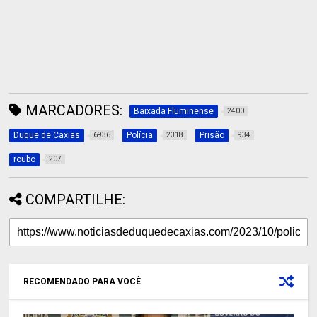
MARCADORES:
Baixada Fluminense
2400
Duque de Caxias
Polícia
Prisão
6936
2318
934
roubo
207
COMPARTILHE:
RECOMENDADO PARA VOCÊ