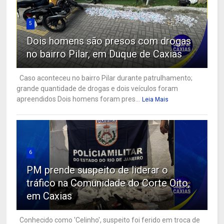
5
Dois homens são presos com drogas
no bairro Pilar, em Duque de Caxias
Caso aconteceu no bairro Pilar durante patrulhamento;
grande quantidade de drogas e dois veículos foram
apreendidos Dois homens foram pres...
Leia Mais
6
PM prende suspeito de liderar o
tráfico na Comunidade do Corte Oito,
em Caxias
Conhecido como 'Celinho', suspeito foi ferido em troca de