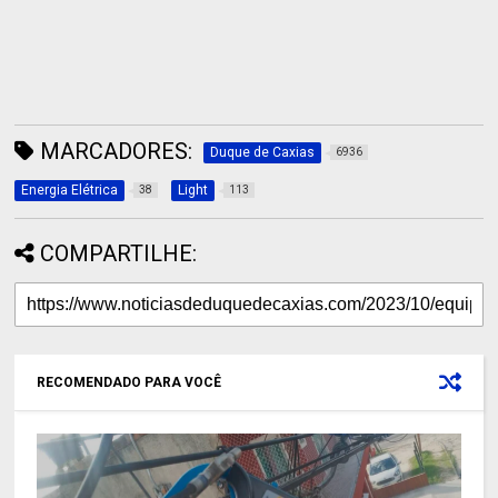
MARCADORES:
Duque de Caxias
6936
Energia Elétrica
Light
38
113
COMPARTILHE:
RECOMENDADO PARA VOCÊ