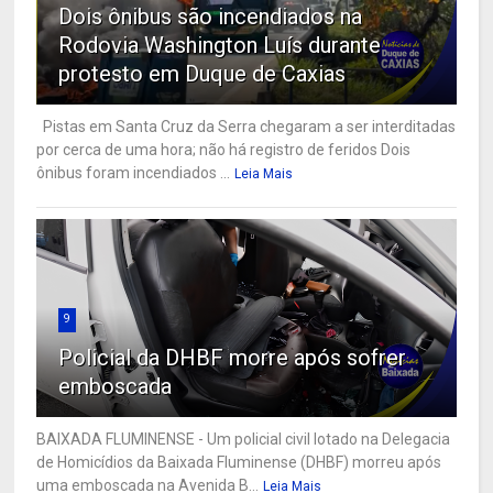
Dois ônibus são incendiados na
Rodovia Washington Luís durante
protesto em Duque de Caxias
Pistas em Santa Cruz da Serra chegaram a ser interditadas
por cerca de uma hora; não há registro de feridos Dois
ônibus foram incendiados ...
Leia Mais
9
Policial da DHBF morre após sofrer
emboscada
BAIXADA FLUMINENSE - Um policial civil lotado na Delegacia
de Homicídios da Baixada Fluminense (DHBF) morreu após
uma emboscada na Avenida B...
Leia Mais