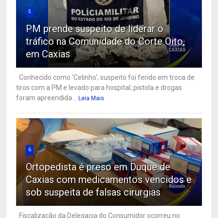
5
PM prende suspeito de liderar o
tráfico na Comunidade do Corte Oito,
em Caxias
Conhecido como 'Celinho', suspeito foi ferido em troca de
tiros com a PM e levado para hospital; pistola e drogas
foram apreendida...
Leia Mais
6
Ortopedista é preso em Duque de
Caxias com medicamentos vencidos e
sob suspeita de falsas cirurgias
Fiscalização da Delegacia do Consumidor ocorreu no