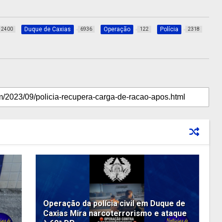
Duque de Caxias
Operação
Polícia
2400
6936
122
2318
Operação da polícia civil em Duque de
Caxias Mira narcoterrorismo e ataque