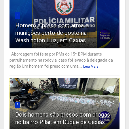
3
Homem é preso com arma e
munições perto de posto na
Washington Luiz, em Caxias
Abordagem foi feita por PMs do 15º BPM durante
patrulhamento na rodovia; caso foi levado à delegacia da
região Um homem foi preso com uma ...
Leia Mais
4
Dois homens são presos com drogas
no bairro Pilar, em Duque de Caxias