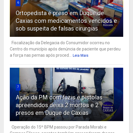
6
Ortopedista é preso em Duque de
Caxias com medicamentos vencidos e
sob suspeita de falsas cirurgias
Fiscalização da Delegacia do Consumidor ocorreu no
Centro do município após denúncia de paciente que perdeu
a força nas pernas após proced...
Leia Mais
7
Ação da PM com fuzis e pistolas
apreendidos deixa 2 mortos e 2
presos em Duque de Caxias
Operação do 15º BPM passou por Parada Morabi e