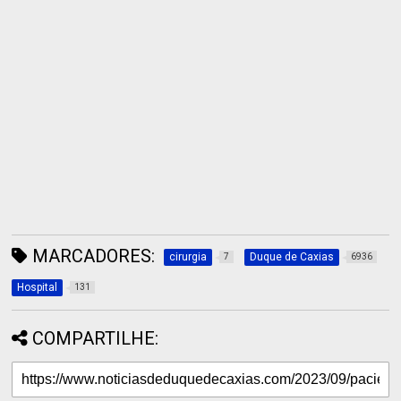
MARCADORES:
cirurgia
Duque de Caxias
7
6936
Hospital
131
COMPARTILHE: