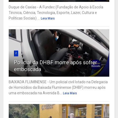
Duque de Caxias - A Fundec (Fundação de Apoio à Escola
Técnica, Ciência, Tecnologia, Esporte, Lazer, Cultura e
Políticas Sociais) ...
Leia Mais
2
Policial da DHBF morre após sofrer
emboscada
BAIXADA FLUMINENSE - Um policial civil lotado na Delegacia
de Homicídios da Baixada Fluminense (DHBF) morreu após
uma emboscada na Avenida B...
Leia Mais