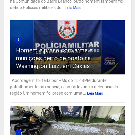
na Comunidade do Barro Branco; outro homem também foi
detido Policiais militares do...
Leia Mais
5
Homem é preso com arma e
munições perto de posto na
Washington Luiz, em Caxias
Abordagem foi feita por PMs do 15º BPM durante
patrulhamento na rodovia; caso foi levado à delegacia da
região Um homem foi preso com uma ...
Leia Mais
6