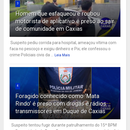
3
Homem que esfaqueou e roubou
motorista de aplicativo é preso ao sair
de comunidade em Caxias
Suspeito pediu corrida para hospital, ameaçou vítima com
faca no pescoço e exigiu dinheiro e Pix; ele confessou o
crime Policiais civis da ...
Leia Mais
4
Foragido conhecido como ‘Mata
Rindo’ é preso com drogas e rádios
transmissores em Duque de Caxias
Suspeito tentou fugir durante patrulhamento do 15º BPM