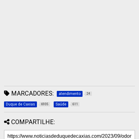
MARCADORES:
atendimento
24
Duque de Caxias
Saúde
6935
611
COMPARTILHE: