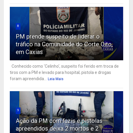
8
PM prende suspeito de liderar o
tráfico na Comunidade do Corte Oito,
em Caxias
Conhecido como 'Celinho', suspeito foi ferido em troca de
tiros com a PM e levado para hospital; pistola e drogas
foram apreendida...
Leia Mais
9
Ação da PM com fuzis e pistolas
apreendidos deixa 2 mortos e 2