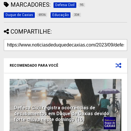
MARCADORES:
Defesa Civil
95
Duque de Caxias
Educação
6936
334
COMPARTILHE:
RECOMENDADO PARA VOCÊ
Defesa Civil registra ocorrências de
desabamentos em Duque de Caxias devido
forte chuva neste domingo (10)