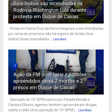
Dois ônibus são incendiados na
Rodovia Washington Luís durante
protesto em Duque de Caxias
Pistas em Santa Cruz da Serra chegaram a ser interditadas
por cerca de uma hora; não há registro de feridos Dois
ônibus foram incendiados ...
Leia Mais
9
Ação da PM com fuzis e pistolas
apreendidos deixa 2 mortos e 2
presos em Duque de Caxias
Operação do 15º BPM passou por Parada Morabi e
Campos Elíseos; agentes também apreenderam drogas,
colete e rádio Uma operação do 15º BPM (...
Leia Mais