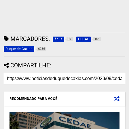
MARCADORES:
água
CEDAE
97
108
Duque de Caxias
6936
COMPARTILHE:
RECOMENDADO PARA VOCÊ