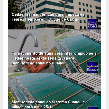
Cedae faz manutenção para limpeza de
represa em Xerém, Duque de Caxias
Fornecimento de água será interrompido pela
Cedae nesta sexta-feira (25) para
manutenção anual no Guandu
Manutenção anual do Sistema Guandu é
adiada para o dia 25/11