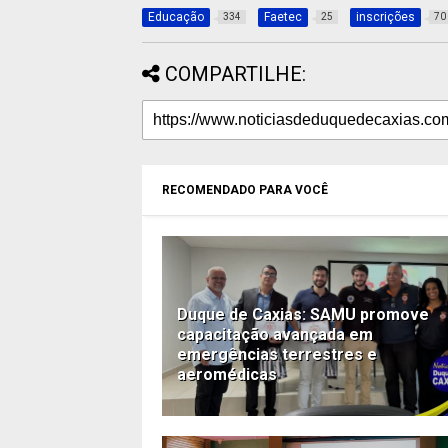
Educação
Faetec
inscrições
334
25
70
COMPARTILHE:
RECOMENDADO PARA VOCÊ
Duque de Caxias: SAMU promove
capacitação avançada em
emergências terrestres e
aeromédicas