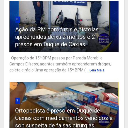
8
Ação da PM com fuzis e pistolas
apreendidos deixa 2 mortos e 2
presos em Duque de Caxias
Operação do 15º BPM passou por Parada Morabi e
Campos Elíseos; agentes também apreenderam drogas,
colete e rádio Uma operação do 15º BPM (...
Leia Mais
9
Ortopedista é preso em Duque de
Caxias com medicamentos vencidos e
sob suspeita de falsas cirurgias