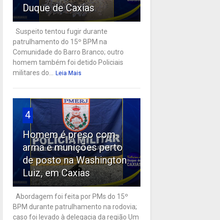
Duque de Caxias
Suspeito tentou fugir durante
patrulhamento do 15º BPM na
Comunidade do Barro Branco; outro
homem também foi detido Policiais
militares do...
Leia Mais
4
Homem é preso com
arma e munições perto
de posto na Washington
Luiz, em Caxias
Abordagem foi feita por PMs do 15º
BPM durante patrulhamento na rodovia;
caso foi levado à delegacia da região Um