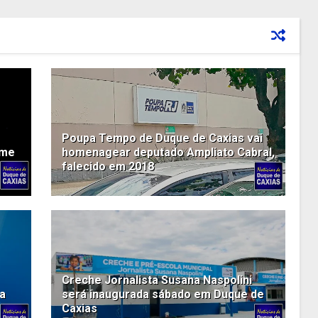
Poupa Tempo de Duque de Caxias vai
ome
homenagear deputado Ampliato Cabral,
falecido em 2018
Creche Jornalista Susana Naspolini
ca
será inaugurada sábado em Duque de
Caxias