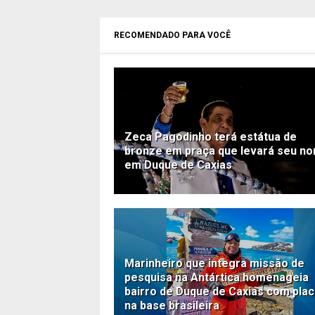
RECOMENDADO PARA VOCÊ
Zeca Pagodinho terá estátua de
bronze em praça que levará seu n
em Duque de Caxias
Marinheiro que integra missão de
pesquisa na Antártica homenageia
bairro de Duque de Caxias com pla
na base brasileira