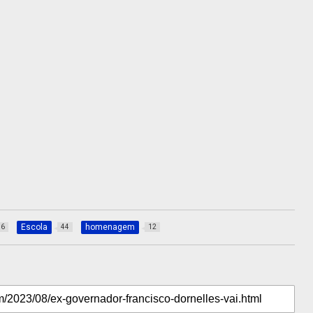
Escola
homenagem
36
44
12