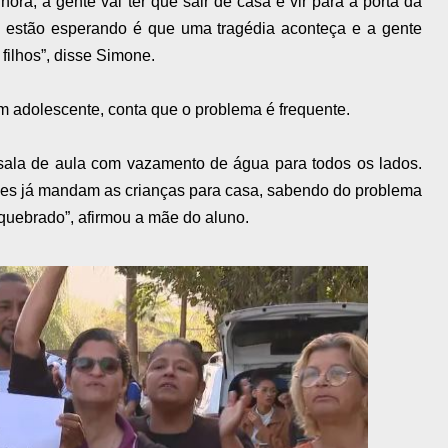
hora, a gente vai ter que sair de casa e vir para a porta da
 estão esperando é que uma tragédia aconteça e a gente
filhos”, disse Simone.
 adolescente, conta que o problema é frequente.
 sala de aula com vazamento de água para todos os lados.
les já mandam as crianças para casa, sabendo do problema
 quebrado”, afirmou a mãe do aluno.