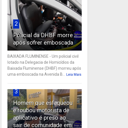
2
Policial da DHBF morre
após sofrer emboscada
BAIXADA FLUMINENSE - Um policial civil
lotado na Delegacia de Homicídios da
Baixada Fluminense (DHBF) morreu após
uma emboscada na Avenida B...
Leia Mais
3
Homem que esfaqueou
e roubou motorista de
aplicativo é preso ao
sair de comunidade em