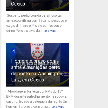
Caxias
Suspeito pediu corrida para hospital,
ameaçou vítima com faca no pescoço e
exigiu dinheiro e Pix; ele confessou o
crime Policiais civis da ...
Leia Mais
4
Homem é preso com
arma e munições perto
de posto na Washington
Luiz, em Caxias
Abordagem foi feita por PMs do 15º
BPM durante patrulhamento na rodovia;
caso foi levado à delegacia da região Um
homem foi preso com uma ...
Leia Mais