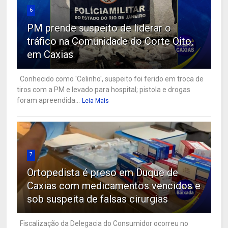
6
PM prende suspeito de liderar o
tráfico na Comunidade do Corte Oito,
em Caxias
Conhecido como 'Celinho', suspeito foi ferido em troca de
tiros com a PM e levado para hospital; pistola e drogas
foram apreendida...
Leia Mais
7
Ortopedista é preso em Duque de
Caxias com medicamentos vencidos e
sob suspeita de falsas cirurgias
Fiscalização da Delegacia do Consumidor ocorreu no