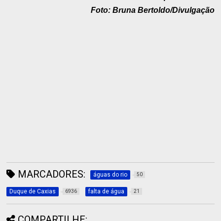
Foto: Bruna Bertoldo/Divulgação
MARCADORES:
águas do rio
50
Duque de Caxias
falta de água
6936
21
COMPARTILHE: