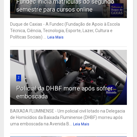
Fundec inicia matrículas do segundo
semestre para cursos online
Duque de Caxias - A Fundec (Fundação de Apoio à Escola
Técnica, Ciência, Tecnologia, Esporte, Lazer, Cultura e
Políticas Sociais) ...
Leia Mais
2
Policial da DHBF morre após sofrer
emboscada
BAIXADA FLUMINENSE - Um policial civil lotado na Delegacia
de Homicídios da Baixada Fluminense (DHBF) morreu após
uma emboscada na Avenida B...
Leia Mais