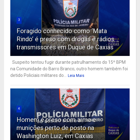
3
Foragido conhecido como ‘Mata
Rindo’ é preso com drogas e rádios
transmissores em Duque de Caxias
Suspeito tentou fugir durante patrulhamento do 15º BPM
na Comunidade do Barro Branco; outro homem também foi
detido Policiais militares do...
Leia Mais
4
Homem é preso com arma e
munições perto de posto na
Washington Luiz, em Caxias