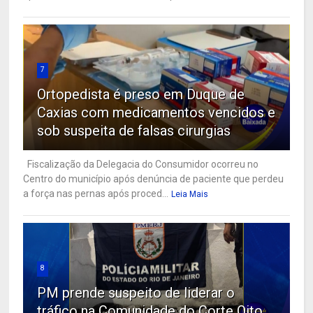
7
Ortopedista é preso em Duque de
Caxias com medicamentos vencidos e
sob suspeita de falsas cirurgias
Fiscalização da Delegacia do Consumidor ocorreu no
Centro do município após denúncia de paciente que perdeu
a força nas pernas após proced...
Leia Mais
8
PM prende suspeito de liderar o
tráfico na Comunidade do Corte Oito,