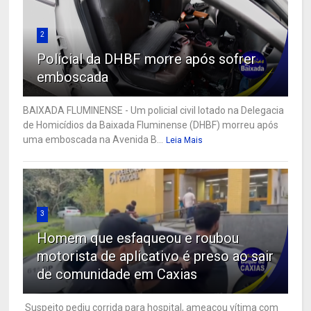
2
Policial da DHBF morre após sofrer
emboscada
BAIXADA FLUMINENSE - Um policial civil lotado na Delegacia
de Homicídios da Baixada Fluminense (DHBF) morreu após
uma emboscada na Avenida B...
Leia Mais
3
Homem que esfaqueou e roubou
motorista de aplicativo é preso ao sair
de comunidade em Caxias
Suspeito pediu corrida para hospital, ameaçou vítima com