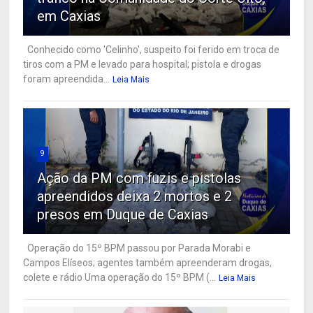
em Caxias
Conhecido como 'Celinho', suspeito foi ferido em troca de
tiros com a PM e levado para hospital; pistola e drogas
foram apreendida...
Leia Mais
9
Ação da PM com fuzis e pistolas
apreendidos deixa 2 mortos e 2
presos em Duque de Caxias
Operação do 15º BPM passou por Parada Morabi e
Campos Elíseos; agentes também apreenderam drogas,
colete e rádio Uma operação do 15º BPM (...
Leia Mais