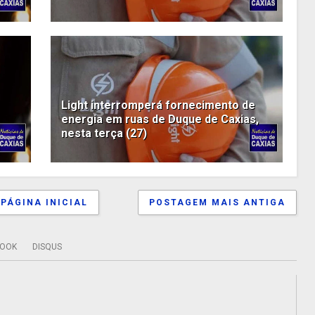
Light interromperá fornecimento de
energia em ruas de Duque de Caxias,
nesta terça (27)
PÁGINA INICIAL
POSTAGEM MAIS ANTIGA
BOOK
DISQUS