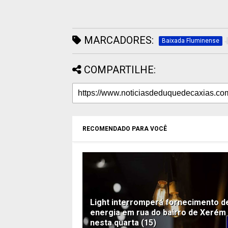
MARCADORES:
Baixada Fluminense
COMPARTILHE:
RECOMENDADO PARA VOCÊ
Light interromperá fornecimento d
energia em rua do bairro de Xerém
nesta quarta (15)