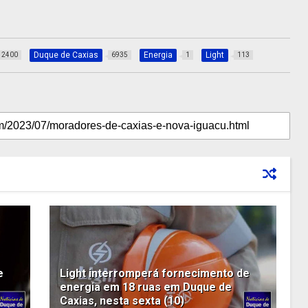
Duque de Caxias
Energia
Light
2400
6935
1
113
e
Light interromperá fornecimento de
energia em 18 ruas em Duque de
Caxias, nesta sexta (10)