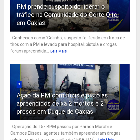
PM prende suspeito de liderar o
tráfico na Comunidade do Corte Oito,
em Caxias
Conhecido como 'Celinho', suspeito foi ferido em troca de
tiros com a PM e levado para hospital; pistola e drogas
foram apreendida...
Leia Mais
9
Ação da PM com fuzis e pistolas
apreendidos deixa 2 mortos e 2
presos em Duque de Caxias
Operação do 15º BPM passou por Parada Morabi e
Campos Elíseos; agentes também apreenderam drogas,
colete e rádio Uma operação do 15º BPM (...
Leia Mais