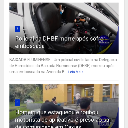
2
Policial da DHBF morre após sofrer
emboscada
BAIXADA FLUMINENSE - Um policial civil lotado na Delegacia
de Homicídios da Baixada Fluminense (DHBF) morreu após
uma emboscada na Avenida B...
Leia Mais
3
Homem que esfaqueou e roubou
motorista de aplicativo é preso ao sair
de comunidade em Caxias