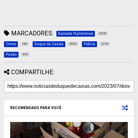
MARCADORES:
Baixada Fluminense
2400
Crime
Duque de Caxias
Polícia
185
6935
2318
Prisão
934
COMPARTILHE:
RECOMENDADO PARA VOCÊ