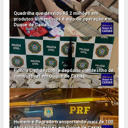
Quadrilha que desviou R$ 2 milhões em
produtos alimentícios é alvo de operação em
Duque de Caxias
Polícia Civil descobre depósito clandestino de
combustível em Duque de Caxias
Homem é flagrado transportando mais de 100
pássaros silvestres em Duque de Caxias