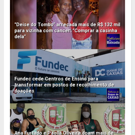
"Deise do Tombo" arrecada mais de R$ 132 mil
para vizinha com câncer: "Comprar a casinha
dela"
Fundec cede Centros de Ensino para
transformar em postos de recolhimento de
doações
Ana Furtado e Paolla Oliveira doam mais de