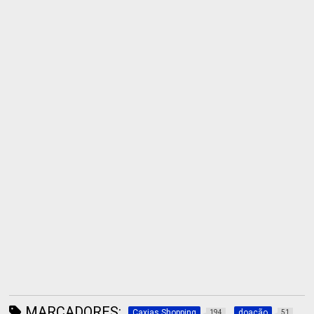
MARCADORES:
Caxias Shopping
doação
194
51