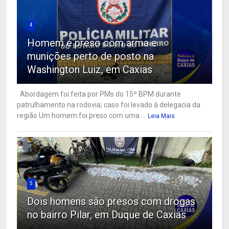
4
Homem é preso com arma e
munições perto de posto na
Washington Luiz, em Caxias
Abordagem foi feita por PMs do 15º BPM durante
patrulhamento na rodovia; caso foi levado à delegacia da
região Um homem foi preso com uma ...
Leia Mais
5
Dois homens são presos com drogas
no bairro Pilar, em Duque de Caxias