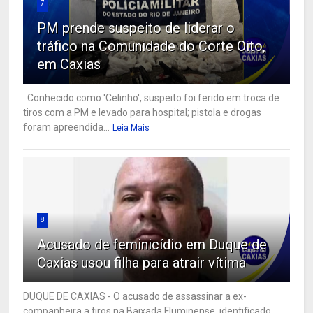
7
PM prende suspeito de liderar o
tráfico na Comunidade do Corte Oito,
em Caxias
Conhecido como 'Celinho', suspeito foi ferido em troca de
tiros com a PM e levado para hospital; pistola e drogas
foram apreendida...
Leia Mais
8
Acusado de feminicídio em Duque de
Caxias usou filha para atrair vítima
DUQUE DE CAXIAS - O acusado de assassinar a ex-
companheira a tiros na Baixada Fluminense, identificado