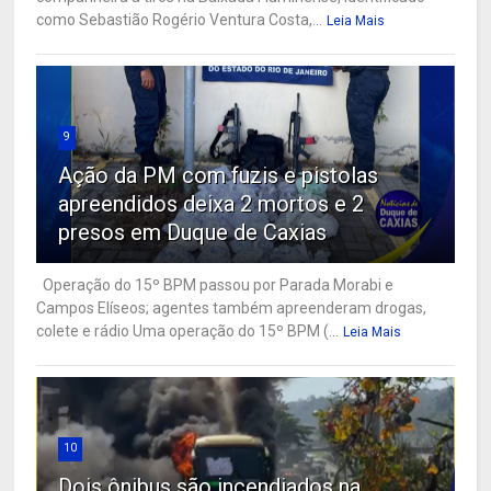
como Sebastião Rogério Ventura Costa,...
Leia Mais
9
Ação da PM com fuzis e pistolas
apreendidos deixa 2 mortos e 2
presos em Duque de Caxias
Operação do 15º BPM passou por Parada Morabi e
Campos Elíseos; agentes também apreenderam drogas,
colete e rádio Uma operação do 15º BPM (...
Leia Mais
10
Dois ônibus são incendiados na