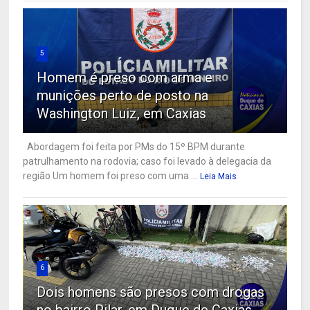
5
Homem é preso com arma e
munições perto de posto na
Washington Luiz, em Caxias
Abordagem foi feita por PMs do 15º BPM durante
patrulhamento na rodovia; caso foi levado à delegacia da
região Um homem foi preso com uma ...
Leia Mais
6
Dois homens são presos com drogas
no bairro Pilar, em Duque de Caxias