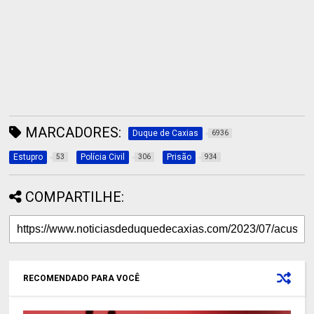
MARCADORES:
Duque de Caxias
6936
Estupro
Polícia Civil
Prisão
53
306
934
COMPARTILHE:
RECOMENDADO PARA VOCÊ